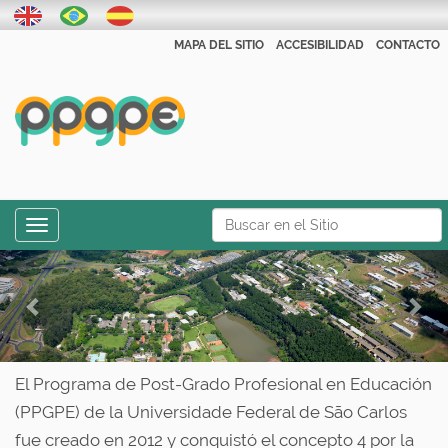
MAPA DEL SITIO
ACCESIBILIDAD
CONTACTO
N
Toggle navigation
a
Búsqueda Avanzada…
P
N
v
r
e
e
g
e
x
a
v
t
ç
El Programa de Post-Grado Profesional en Educación
i
ã
(PPGPE) de la Universidade Federal de São Carlos
o
o
fue creado en 2012 y conquistó el concepto 4 por la