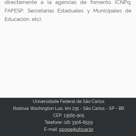
directamente a la agencias de fomento
(CNPq,
FAPESP, Secretarias Estaduales y Municipales de
Educación, etc).
Universidade Federal de São Carlos
Rodovia Washington Luis, km 235 - São Carlos - SP - BR
CEP: 13565-905
Telefone: (16) 3306-6559
E-mail:
ppgpe@ufscar.br