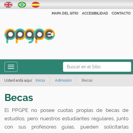
MAPA DEL SITIO
ACCESIBILIDAD
CONTACTO
N
Toggle navigation
a
Búsqueda Avanzada…
v
Usted está aquí:
Inicio
Admisión
Becas
e
Becas
g
a
El PPGPE no posee cuotas propias de becas de
ç
estudios, pero nuestros estudiantes regulares, junto
ã
con sus profesores guías, pueden solicitarlas
o