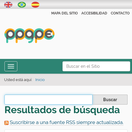
MAPA DEL SITIO
ACCESIBILIDAD
CONTACTO
N
Toggle navigation
a
Búsqueda Avanzada…
v
Usted está aquí:
Inicio
e
g
Filtrar los resultados
a
Resultados de búsqueda
ç
ã
Suscribirse a una fuente RSS siempre actualizada.
o