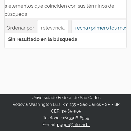
0
elementos que coinciden con sus términos de
búsqueda
Ordenar por
relevancia
fecha (primero los más 
Sin resultado en la búsqueda.
Universidade Federal de São Carlos
Rodovia Washington Luis, km 235 - São Carlos - SP - BR
CEP: 13565-905
Telefone: (16) 3306-6559
E-mail:
ppgpe@ufscar.br