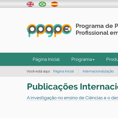
Programa de 
Profissional 
N
Página Inicial
Programa
Prod
a
v
Você está aqui:
Página Inicial
Internacionalização
e
Publicações Internaci
g
a
A investigação no ensino de Ciências e o d
ç
ã
o