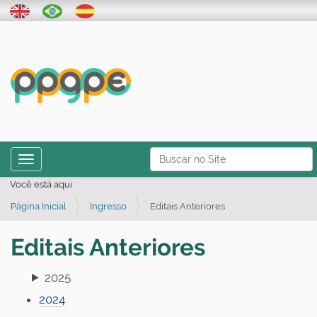
N
Toggle navigation
a
Busca Avançada…
Você está aqui:
v
Página Inicial
Ingresso
Editais Anteriores
e
g
Editais Anteriores
a
ç
2025
ã
2024
o